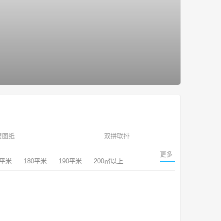
层图纸
双拼联排
更多
0平米
180平米
190平米
200㎡以上