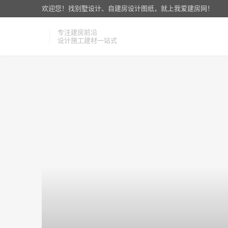
欢迎您！找别墅设计、自建房设计图纸，就上我爱建房网！
专注建房前沿
设计施工建材一站式