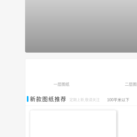
一层图纸
二层图
新款图纸推荐
100平米以下
定期上新,敬请关注